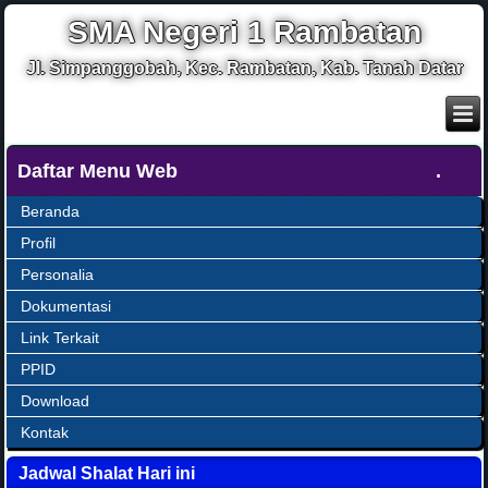
SMA Negeri 1 Rambatan
Jl. Simpanggobah, Kec. Rambatan, Kab. Tanah Datar
Daftar Menu Web
Beranda
Profil
Personalia
Dokumentasi
Link Terkait
PPID
Download
Kontak
Jadwal Shalat Hari ini