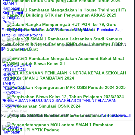
Fandy Syahputra Raih Emas O2SN Pencak Silat, SMAN 1 Rambatan Siap
Tampil di Tingkat Provinsi
Jumat, 8 Mei 2026
Rambatan/08 Mei 2026 – Kabar membanggakan kembali datang dari SMAN
[[Selengkapnya...]]
PENGUMUMAN KELULUSAN SISWA KELAS XII TAHUN PELAJARAN
2025/2026
Senin, 4 Mei 2026
Puji syukur kita panjatkan ke hadirat Allah SWT, Tuhan Yang
[[Selengkapnya...]]