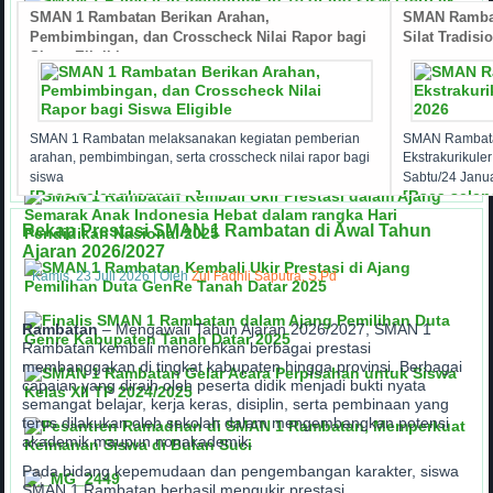
SMAN 1 Rambatan Berikan Arahan,
SMAN Rambat
Pembimbingan, dan Crosscheck Nilai Rapor bagi
Silat Tradisi
Siswa Eligible
a
SMAN 1 Rambatan melaksanakan kegiatan pemberian
SMAN Rambata
arahan, pembimbingan, serta crosscheck nilai rapor bagi
Ekstrakurikule
siswa
Sabtu/24 Janua
[Baca selengkapnya...]
[Baca selen
Rekap Prestasi SMAN 1 Rambatan di Awal Tahun
Ajaran 2026/2027
Kamis, 23 Juli 2026
|
Oleh
Zul Fadhli Saputra, S.Pd
Rambatan
– Mengawali Tahun Ajaran 2026/2027, SMAN 1
Rambatan kembali menorehkan berbagai prestasi
membanggakan di tingkat kabupaten hingga provinsi. Berbagai
capaian yang diraih oleh peserta didik menjadi bukti nyata
semangat belajar, kerja keras, disiplin, serta pembinaan yang
terus dilakukan oleh sekolah dalam mengembangkan potensi
akademik maupun nonakademik.
Pada bidang kepemudaan dan pengembangan karakter, siswa
SMAN 1 Rambatan berhasil mengukir prestasi…