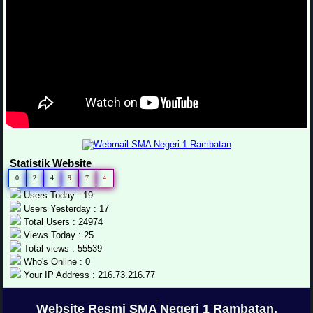
Statistik Website
0
2
4
9
7
4
Users Today : 19
Users Yesterday : 17
Total Users : 24974
Views Today : 25
Total views : 55539
Who's Online : 0
Your IP Address : 216.73.216.77
.
Website Resmi SMA Negeri 1 Rambatan,