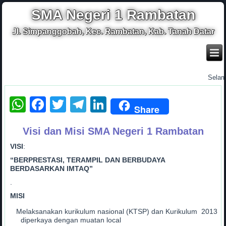
SMA Negeri 1 Rambatan
Jl. Simpanggobah, Kec. Rambatan, Kab. Tanah Datar
.
Selamat 
WhatsApp
Facebook
Twitter
Telegram
LinkedIn
Share
Visi dan Misi SMA Negeri 1 Rambatan
VISI
:
“BERPRESTASI, TERAMPIL DAN BERBUDAYA
BERDASARKAN IMTAQ”
.
MISI
Melaksanakan kurikulum nasional (KTSP) dan Kurikulum 2013
diperkaya dengan muatan local