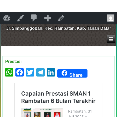
168
SMA Negeri 1 Rambatan
Sesuaikan
Edit Laman
SMA Negeri 1 Rambatan
komentar
Jl. Simpanggobah, Kec. Rambatan, Kab. Tanah Datar
perlu
moderasi
Prestasi
WhatsApp
Facebook
Twitter
Telegram
LinkedIn
Share