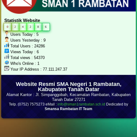
Statistik Website
0
2
4
2
8
6
Users Today : 5
Users Yesterday : 9
Total Users : 24286
Views Today : 6
Total views : 54370
Who's Online : 1
Your IP Address : 77.111.247.37
.
Website Resmi SMA Negeri 1 Rambatan,
Kabupaten Tanah Datar
Alamat Kantor : Jl. Simpanggobah, Kecamatan Rambatan, Kabupaten
Tanah Datar 27271
Telp. (0752) 7575273 eMail :
info@sman1rambatan.sch.id
Dedicated by
Smansa Rambatan IT Team
.