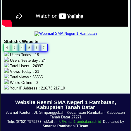
Statistik Website
0
2
4
9
9
7
Users Today : 18
Users Yesterday : 24
Total Users : 24997
Views Today : 21
Total views : 55565
Who's Online : 0
Your IP Address : 216.73.217.10
.
Website Resmi SMA Negeri 1 Rambatan,
Kabupaten Tanah Datar
Alamat Kantor : Jl. Simpanggobah, Kecamatan Rambatan, Kabupaten
Tanah Datar 27271
Telp. (0752) 7575273 eMail :
info@sman1rambatan.sch.id
Dedicated by
Smansa Rambatan IT Team
.