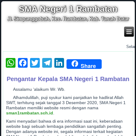
SMA Negeri 1 Rambatan
Jl. Simpanggobah, Kec. Rambatan, Kab. Tanah Datar
.
Selamat
WhatsApp
Facebook
Twitter
Telegram
LinkedIn
Share
Pengantar Kepala SMA Negeri 1 Rambatan
Assalamu ‘alaikum Wr. Wb.
Alhamdulillah, puji syukur kami panjatkan ke hadlirat Allah
SWT, terhitung sejak tanggal 3 Desember 2020, SMA Negeri 1
Rambatan memiliki website resmi dengan nama
sman1rambatan.sch.id
.
Kami menyadari bahwa di era informasi saat ini, keberadaan
website bagi sebuah lembaga pendidikan sangatlah penting.
Dengan adanya website ini, segala informasi terkait kegiatan