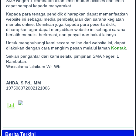
SMA Negeri 1 Rambatan akan lebih mudah diakses dan lebih
cepat sampai kepada masyarakat.
Kepada para tenaga pendidik diharapkan dapat memanfaatkan
website ini sebagai media pembelajaran dan sarana kegiatan
menulis online. Demikian juga kepada para peserta didik,
diharapkan agar dapat menjadikan website ini sebagai sarana
berlatih menulis, berkreasi, dan penyaluran bakat lainnya.
Untuk menghubungi kami secara online dari website ini, dapat
dilakukan dengan cara mengirim pesan melalui laman
Kontak
.
Sekian pengantar dari kami selaku pimpinan SMA Negeri 1
Rambatan.
Wassalamu ‘alaikum Wr. Wb.
…
AHDA, S.Pd., MM
197508072002121006
Berita Terkini