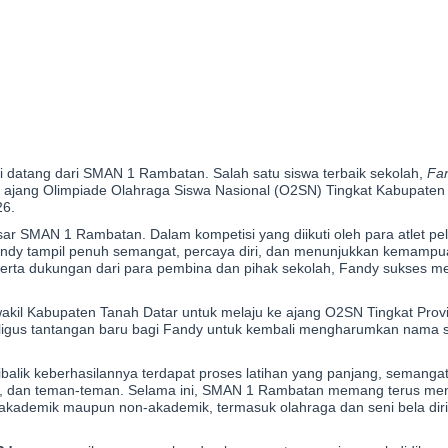
atang dari SMAN 1 Rambatan. Salah satu siswa terbaik sekolah,
Fa
a ajang Olimpiade Olahraga Siswa Nasional (O2SN) Tingkat Kabupaten
26.
ar SMAN 1 Rambatan. Dalam kompetisi yang diikuti oleh para atlet pela
andy tampil penuh semangat, percaya diri, dan menunjukkan kemampua
an, serta dukungan dari para pembina dan pihak sekolah, Fandy sukses
wakil Kabupaten Tanah Datar untuk melaju ke ajang O2SN Tingkat Prov
kaligus tantangan baru bagi Fandy untuk kembali mengharumkan nama 
Dibalik keberhasilannya terdapat proses latihan yang panjang, semanga
ga, dan teman-teman. Selama ini, SMAN 1 Rambatan memang terus me
akademik maupun non-akademik, termasuk olahraga dan seni bela diri