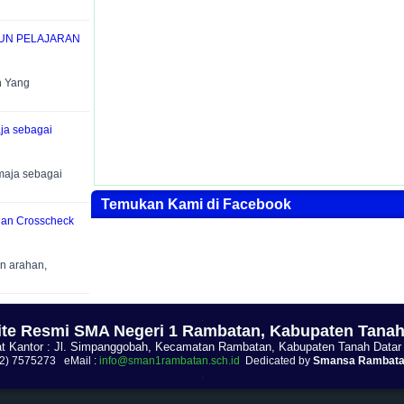
HUN PELAJARAN
n Yang
ja sebagai
maja sebagai
Temukan Kami di Facebook
dan Crosscheck
n arahan,
.
te Resmi SMA Negeri 1 Rambatan, Kabupaten Tanah
t Kantor : Jl. Simpanggobah, Kecamatan Rambatan, Kabupaten Tanah Datar
52) 7575273 eMail :
info@sman1rambatan.sch.id
Dedicated by
Smansa Rambata
.