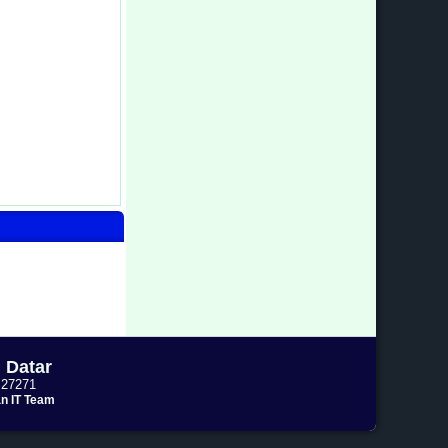
 Datar
 27271
n IT Team