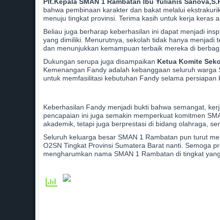
Plt.Kepala SMAN 1 Rambatan Ibu Yulianis Sanova,S.
bahwa pembinaan karakter dan bakat melalui ekstrakur
menuju tingkat provinsi. Terima kasih untuk kerja keras
Beliau juga berharap keberhasilan ini dapat menjadi i
yang dimiliki. Menurutnya, sekolah tidak hanya menjadi t
dan menunjukkan kemampuan terbaik mereka di berbaga
Dukungan serupa juga disampaikan
Ketua Komite Seko
Kemenangan Fandy adalah kebanggaan seluruh warga S
untuk memfasilitasi kebutuhan Fandy selama persiapan ke 
Keberhasilan Fandy menjadi bukti bahwa semangat, kerj
pencapaian ini juga semakin memperkuat komitmen SM
akademik, tetapi juga berprestasi di bidang olahraga, s
Seluruh keluarga besar SMAN 1 Rambatan pun turut mem
O2SN Tingkat Provinsi Sumatera Barat nanti. Semoga pre
mengharumkan nama SMAN 1 Rambatan di tingkat yang l