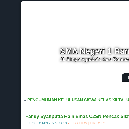
SMA Negeri 1 Ra
Jl. Simpanggobah, Kec. Rambat
.
Sela
«
PENGUMUMAN KELULUSAN SISWA KELAS XII TAHU
Fandy Syahputra Raih Emas O2SN Pencak Silat,
Jumat, 8 Mei 2026
|
Oleh
Zul Fadhli Saputra, S.Pd