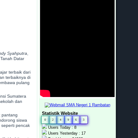
ndy Syahputra
,
 Tanah Datar
jar terbaik dari
n terbaiknya di
 membawa pulang
insi Sumatera
sekolah dan
Statistik Website
t pantang
ndorong siswa
0
2
4
9
6
3
 seperti pencak
Users Today : 8
Users Yesterday : 17