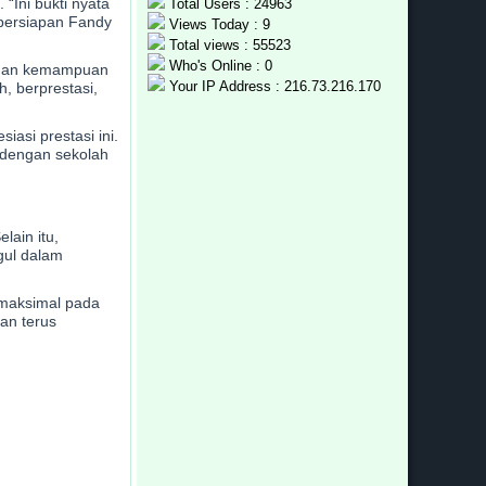
“Ini bukti nyata
Total Users : 24963
 persiapan Fandy
Views Today : 9
Total views : 55523
Who's Online : 0
t dan kemampuan
Your IP Address : 216.73.216.170
h, berprestasi,
asi prestasi ini.
 dengan sekolah
ain itu,
gul dalam
 maksimal pada
an terus