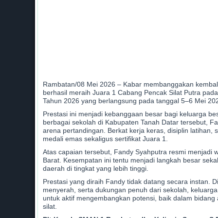
Rambatan/08 Mei 2026 – Kabar membanggakan kembali d
berhasil meraih Juara 1 Cabang Pencak Silat Putra pad
Tahun 2026 yang berlangsung pada tanggal 5–6 Mei 20
Prestasi ini menjadi kebanggaan besar bagi keluarga bes
berbagai sekolah di Kabupaten Tanah Datar tersebut, F
arena pertandingan. Berkat kerja keras, disiplin latih
medali emas sekaligus sertifikat Juara 1.
Atas capaian tersebut, Fandy Syahputra resmi menjadi 
Barat. Kesempatan ini tentu menjadi langkah besar se
daerah di tingkat yang lebih tinggi.
Prestasi yang diraih Fandy tidak datang secara instan. 
menyerah, serta dukungan penuh dari sekolah, keluar
untuk aktif mengembangkan potensi, baik dalam bidang 
silat.