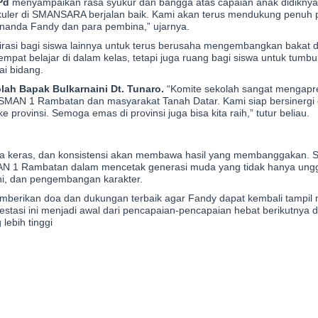
Pd
menyampaikan rasa syukur dan bangga atas capaian anak didiknya. 
ikuler di SMANSARA berjalan baik. Kami akan terus mendukung penuh
 ananda Fandy dan para pembina,” ujarnya.
nspirasi bagi siswa lainnya untuk terus berusaha mengembangkan baka
empat belajar di dalam kelas, tetapi juga ruang bagi siswa untuk tumbu
i bidang.
lah Bapak Bulkarnaini Dt. Tunaro.
“Komite sekolah sangat mengapresi
MAN 1 Rambatan dan masyarakat Tanah Datar. Kami siap bersinergi
provinsi. Semoga emas di provinsi juga bisa kita raih,” tutur beliau.
a keras, dan konsistensi akan membawa hasil yang membanggakan. Sel
AN 1 Rambatan dalam mencetak generasi muda yang tidak hanya ung
eni, dan pengembangan karakter.
berikan doa dan dukungan terbaik agar Fandy dapat kembali tampil
stasi ini menjadi awal dari pencapaian-pencapaian hebat berikutnya d
ebih tinggi