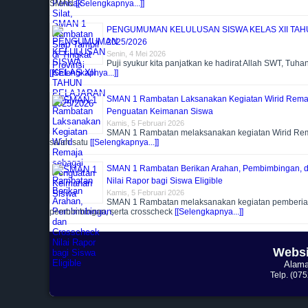
SMAN
[[Selengkapnya...]]
PENGUMUMAN KELULUSAN SISWA KELAS XII TA
2025/2026
Senin, 4 Mei 2026
Puji syukur kita panjatkan ke hadirat Allah SWT, Tuha
[[Selengkapnya...]]
SMAN 1 Rambatan Laksanakan Kegiatan Wirid Rema
Penguatan Keimanan Siswa
Kamis, 5 Februari 2026
SMAN 1 Rambatan melaksanakan kegiatan Wirid Re
salah satu
[[Selengkapnya...]]
SMAN 1 Rambatan Berikan Arahan, Pembimbingan, 
Nilai Rapor bagi Siswa Eligible
Kamis, 5 Februari 2026
SMAN 1 Rambatan melaksanakan kegiatan pemberia
pembimbingan, serta crosscheck
[[Selengkapnya...]]
Websi
Alama
Telp. (07