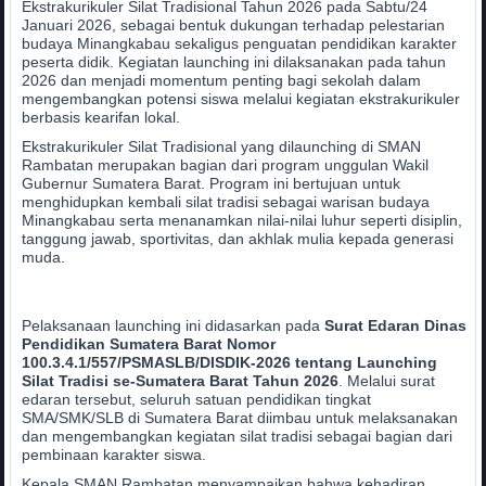
Ekstrakurikuler Silat Tradisional Tahun 2026 pada Sabtu/24
Januari 2026, sebagai bentuk dukungan terhadap pelestarian
budaya Minangkabau sekaligus penguatan pendidikan karakter
peserta didik. Kegiatan launching ini dilaksanakan pada tahun
2026 dan menjadi momentum penting bagi sekolah dalam
mengembangkan potensi siswa melalui kegiatan ekstrakurikuler
berbasis kearifan lokal.
Ekstrakurikuler Silat Tradisional yang dilaunching di SMAN
Rambatan merupakan bagian dari program unggulan Wakil
Gubernur Sumatera Barat. Program ini bertujuan untuk
menghidupkan kembali silat tradisi sebagai warisan budaya
Minangkabau serta menanamkan nilai-nilai luhur seperti disiplin,
tanggung jawab, sportivitas, dan akhlak mulia kepada generasi
muda.
Pelaksanaan launching ini didasarkan pada
Surat Edaran Dinas
Pendidikan Sumatera Barat Nomor
100.3.4.1/557/PSMASLB/DISDIK-2026 tentang Launching
Silat Tradisi se-Sumatera Barat Tahun 2026
. Melalui surat
edaran tersebut, seluruh satuan pendidikan tingkat
SMA/SMK/SLB di Sumatera Barat diimbau untuk melaksanakan
dan mengembangkan kegiatan silat tradisi sebagai bagian dari
pembinaan karakter siswa.
Kepala SMAN Rambatan menyampaikan bahwa kehadiran