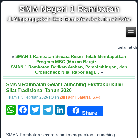
SMA Negeri 1 Rambatan
Jl. Simpanggobah, Kec. Rambatan, Kab. Tanah Datar
.
Selamat datang
«
SMAN 1 Rambatan Secara Resmi Telah Mendapatkan
Program MBG (Makan Bergizi…
SMAN 1 Rambatan Berikan Arahan, Pembimbingan, dan
Crosscheck Nilai Rapor bagi…
»
SMAN Rambatan Gelar Launching Ekstrakurikuler
Silat Tradisional Tahun 2026
Kamis, 5 Februari 2026
|
Oleh
Zul Fadhli Saputra, S.Pd
WhatsApp
Facebook
Twitter
Telegram
LinkedIn
Share
SMAN Rambatan secara resmi mengadakan Launching