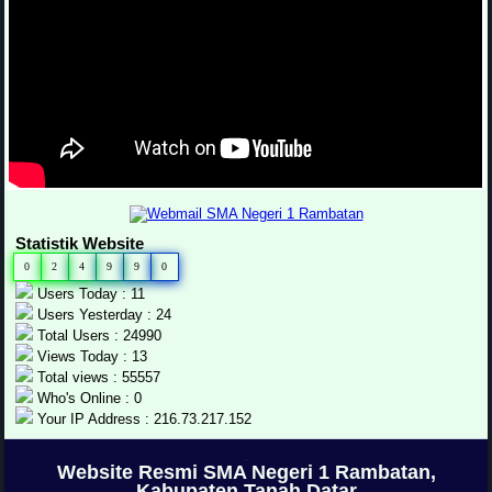
Statistik Website
0
2
4
9
9
0
Users Today : 11
Users Yesterday : 24
Total Users : 24990
Views Today : 13
Total views : 55557
Who's Online : 0
Your IP Address : 216.73.217.152
.
Website Resmi SMA Negeri 1 Rambatan,
Kabupaten Tanah Datar