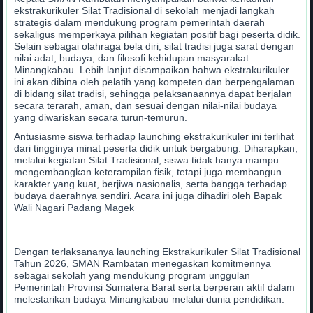
ekstrakurikuler Silat Tradisional di sekolah menjadi langkah
strategis dalam mendukung program pemerintah daerah
sekaligus memperkaya pilihan kegiatan positif bagi peserta didik.
Selain sebagai olahraga bela diri, silat tradisi juga sarat dengan
nilai adat, budaya, dan filosofi kehidupan masyarakat
Minangkabau. Lebih lanjut disampaikan bahwa ekstrakurikuler
ini akan dibina oleh pelatih yang kompeten dan berpengalaman
di bidang silat tradisi, sehingga pelaksanaannya dapat berjalan
secara terarah, aman, dan sesuai dengan nilai-nilai budaya
yang diwariskan secara turun-temurun.
Antusiasme siswa terhadap launching ekstrakurikuler ini terlihat
dari tingginya minat peserta didik untuk bergabung. Diharapkan,
melalui kegiatan Silat Tradisional, siswa tidak hanya mampu
mengembangkan keterampilan fisik, tetapi juga membangun
karakter yang kuat, berjiwa nasionalis, serta bangga terhadap
budaya daerahnya sendiri. Acara ini juga dihadiri oleh Bapak
Wali Nagari Padang Magek
Dengan terlaksananya launching Ekstrakurikuler Silat Tradisional
Tahun 2026, SMAN Rambatan menegaskan komitmennya
sebagai sekolah yang mendukung program unggulan
Pemerintah Provinsi Sumatera Barat serta berperan aktif dalam
melestarikan budaya Minangkabau melalui dunia pendidikan.